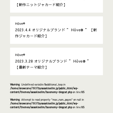
【新作ニットジャカード紹介】
Hōve®︎
2023.4.4
オリジナルブランド ” Hōve®︎ ” 【新
作ジャカード紹介】
Hōve®︎
2023.3.28
オリジナルブランド ” Hōve®︎ ”
【最新テーマ紹介】
Warning
: Undefined variable $additional_loop in
/home/snowcone/1937bysasakisellm.jp/public_html/wp-
content/themes/sasakisellm/taxonomy-blogcat.php
on line
85
Warning
: Attempt to read property "max_num_pages" on null in
/home/snowcone/1937bysasakisellm.jp/public_html/wp-
content/themes/sasakisellm/taxonomy-blogcat.php
on line
85