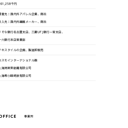
361,258千円
得意先：国内外アパレル企業、商社
仕入先：国内外繊維メーカー、商社
りそな銀行名古屋支店、
三菱UFJ銀行一宮支店、
十六銀行本店営業部
テキスタイルの企画、
製造卸販売
コスモインターナショナル㈱
上海拷斯茉紡織有限公司
上海希尓睦時装有限公司
OFFICE
事業所