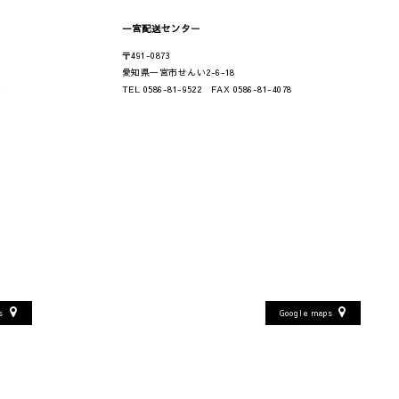
一宮配送センター
〒491-0873
愛知県一宮市せんい2-6-18
7
TEL 0586-81-9522 FAX 0586-81-4078
6
ps
Google maps