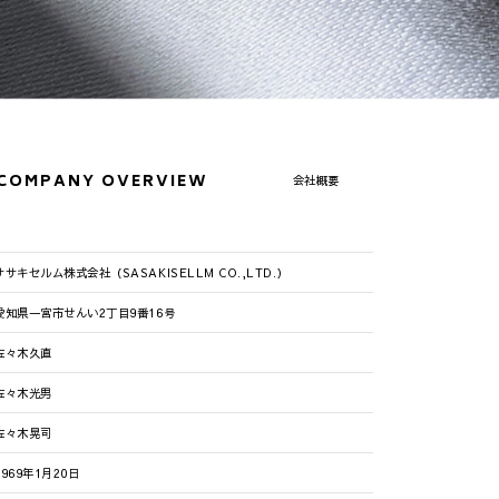
COMPANY
OVERVIEW
会社概要
ササキセルム株式会社
（SASAKISELLM CO.,LTD.）
愛知県一宮市せんい2丁目9番16号
佐々木久直
佐々木光男
佐々木晃司
1969年1月20日