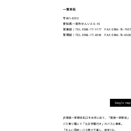
一宮本社
〒491-8513
愛知県一宮市せんい2-9-16
営業部：TEL 0586-77-1177 FAX 0586-76-795
管理部：TEL 0586-77-4338 FAX 0586-76-692
Google ma
JR尾張一宮駅改札口を右手に出て、「尾張一宮駅前」
バス乗り場にて「九日市場行き」のバスに乗車。
「せんい団地」バス停で下車し、徒歩1分。