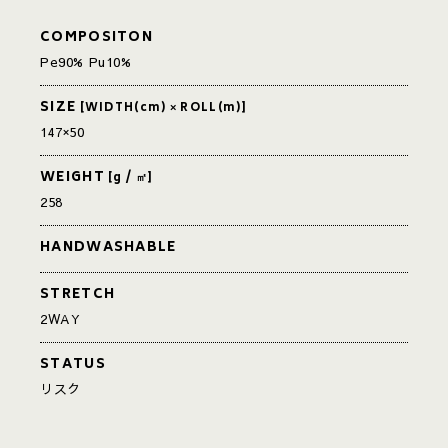
COMPOSITON
Pe90% Pu10%
SIZE
[WIDTH(cm) × ROLL(m)]
147×50
WEIGHT
[g / ㎡]
258
HANDWASHABLE
STRETCH
2WAY
STATUS
リスク