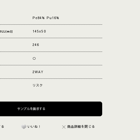
Pe84% Pu16%
145x50
OLL(m)]
246
○
2WAY
リスク
する
いいね！
商品詳細を閉じる