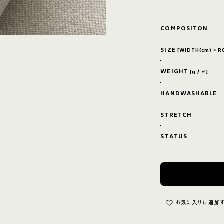
COMPOSITON
SIZE
[WIDTH(cm) × R
WEIGHT
[g / ㎡]
HANDWASHABLE
STRETCH
STATUS
お気に入りに追加