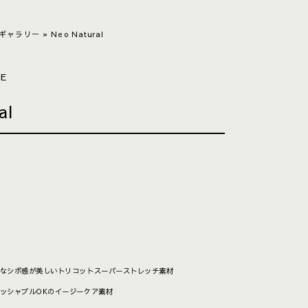
ギャラリー
»
Neo Natural
LE
al
めなシボ感が美しいトリコットスーパーストレッチ素材
ォッシャブルOKのイージーケア素材