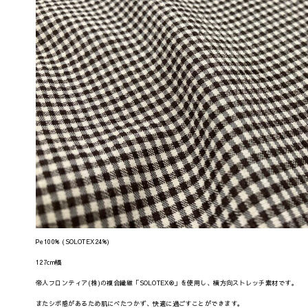
Pe100% (SOLOTEX24%)
127cm幅
帝人フロンティア(株)の複合繊維「SOLOTEX®」を使用し、横方向ストレッチ素材です。
またシボ感があるため肌にべたつかず、快適に過ごすことができます。