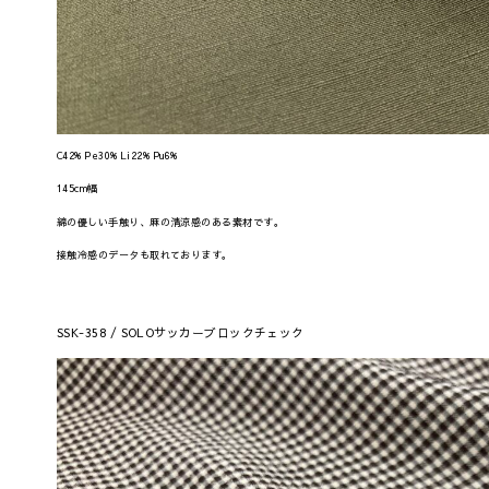
C42% Pe30% Li22% Pu6%
145cm幅
綿の優しい手触り、麻の清涼感のある素材です。
接触冷感のデータも取れております。
SSK-358 / SOLOサッカーブロックチェック