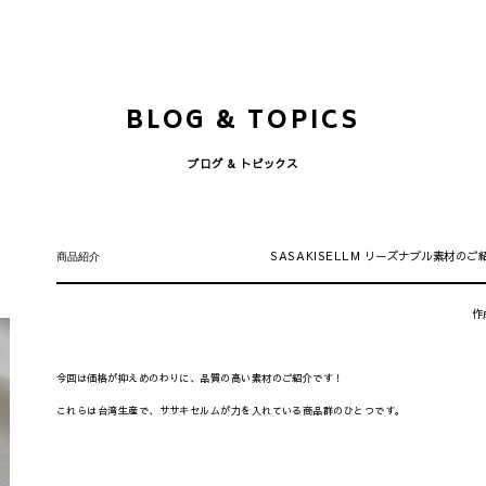
BLOG & TOPICS
ブログ & トピックス
商品紹介
SASAKISELLM リーズナブル素材のご
作
今回は価格が抑えめのわりに、品質の高い素材のご紹介です！
これらは台湾生産で、ササキセルムが力を入れている商品群のひとつです。