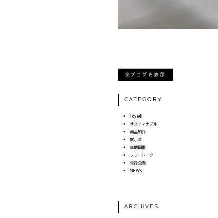
全ブログを表示
CATEGORY
Hōve®︎
サスティナブル
商品紹介
展示会
生地図鑑
フリートーク
先行企画
NEWS
ARCHIVES